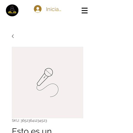
Iniciar sesión
SKU: 36523641234523
Esto es un